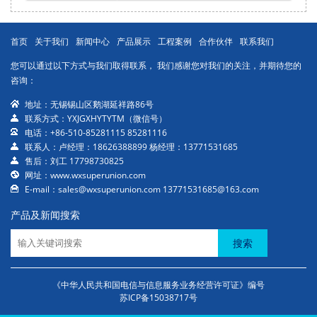
首页
关于我们
新闻中心
产品展示
工程案例
合作伙伴
联系我们
您可以通过以下方式与我们取得联系， 我们感谢您对我们的关注，并期待您的
咨询：
地址：无锡锡山区鹅湖延祥路86号
联系方式：YXJGXHYTYTM（微信号）
电话：+86-510-85281115 85281116
联系人：卢经理：18626388899 杨经理：13771531685
售后：刘工 17798730825
网址：www.wxsuperunion.com
E-mail：sales@wxsuperunion.com 13771531685@163.com
产品及新闻搜索
搜索
《中华人民共和国电信与信息服务业务经营许可证》编号
苏ICP备15038717号