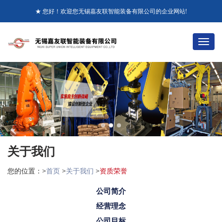
★ 您好！欢迎您无锡嘉友联智能装备有限公司的企业网站!
+86-510-85281115 85281116
☎ 全国销售服务热线：
切
换
收藏本站
ENGLISH
导
航
关于我们
您的位置：>
首页
>
关于我们
>
资质荣誉
公司简介
经营理念
公司目标