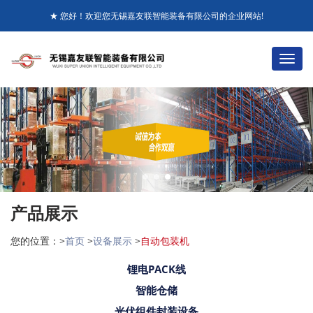
★ 您好！欢迎您无锡嘉友联智能装备有限公司的企业网站!
+86-510-85281115 85281116
☎ 全国销售服务热线：
切
换
收藏本站
ENGLISH
导
航
产品展示
您的位置：>
首页
>
设备展示
>
自动包装机
锂电PACK线
智能仓储
光伏组件封装设备