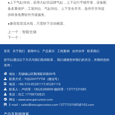
●上下气缸传动，采用大缸径品牌气缸，上下运行平稳牢靠，设备配
备多重保护，工装到位、气缸到位、上下安全开关、急停开关等提
供终身免费软件升级服务。
●兼容双层流水线，只需拆下活动横梁。
上一个：
智能仓储
下一个：
锂电PACK线
首页
关于我们
新闻中心
产品展示
工程案例
合作伙伴
联系我们
您可以通过以下方式与我们取得联系， 我们感谢您对我们的关注，并期待您的
咨询：
地址：无锡锡山区鹅湖延祥路86号
联系方式：YXJGXHYTYTM（微信号）
电话：+86-510-85281115 85281116
联系人：卢经理：18626388899 杨经理：13771531685
售后：刘工 17798730825
网址：www.wxsuperunion.com
E-mail：sales@wxsuperunion.com 13771531685@163.com
产品及新闻搜索